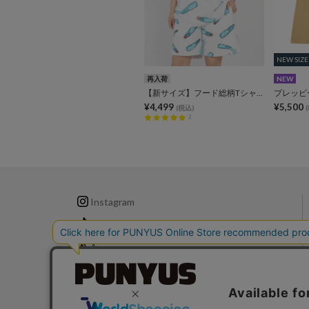
NEW SIZE
NEW SIZE
再入荷
NEW
【新サイズ】フード総柄Tシャツ
プレッピ
¥4,499
¥5,500
(税込)
2
Instagram
TikTok
X
LINE