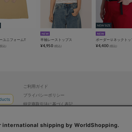
NEW SIZE
NEW SIZE
NEW
NEW
ーユニフォームT
半袖レーストップス
ボーダーＵネックトッ
¥4,950
¥4,400
(税込)
(税込)
(税込)
ご利用ガイド
プライバシーポリシー
特定商取引法に基づく表記
会社概要
お問い合わせ