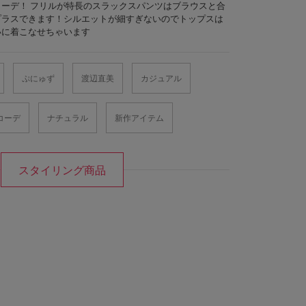
ーデ！ フリルが特長のスラックスパンツはブラウスと合
プラスできます！シルエットが細すぎないのでトップスは
いに着こなせちゃいます
ぷにゅず
渡辺直美
カジュアル
コーデ
ナチュラル
新作アイテム
スタイリング商品