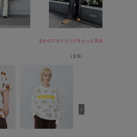
るかのスタイリングをもっと見る
（
1
⁄
3
）