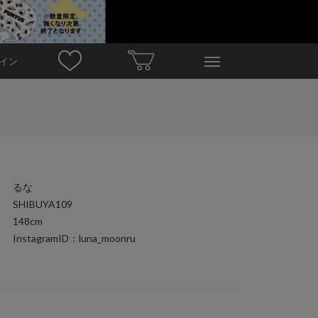
イン
るな
SHIBUYA109
148cm
InstagramID：luna_moonru