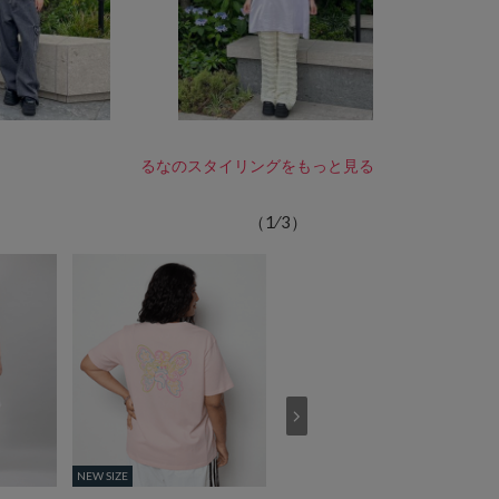
るなのスタイリングをもっと見る
（
1
⁄
3
）
NEW SIZE
NEW SIZE