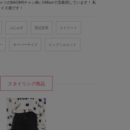
ツのNAOMIチャン柄♪ 148cmで③着用しています！ 私
サイズ感です！
ぷにゅず
渡辺直美
ストリート
ー
オーバーサイズ
ビッグシルエット
スタイリング商品