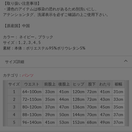
【取り扱い注意事項】
・濃色のアイテムは移染の恐れがあるため別洗いにし、
アテンションタグ、洗濯表示を必ずご確認の上ご使用下さい。
【原産国】中国
カラー： ネイビー , ブラック
サイズ：1 , 2 , 3 , 4 , 5
素材：本体：ポリエステル95%ポリウレタン5%
サイズ詳細
カテゴリ：
パンツ
サイズ
ウエスト
前股上
後股上
ヒップ
股下
わたり
裾幅
1
64~100cm
33cm
41cm
120cm
72cm
41cm
31cm
2
72~110cm
35cm
44cm
128cm
72cm
43cm
33cm
3
80~120cm
37cm
47cm
136cm
70cm
45cm
35cm
4
88~130cm
39cm
50cm
144cm
70cm
47cm
37cm
5
96~140cm
41cm
53cm
152cm
68cm
49cm
37cm