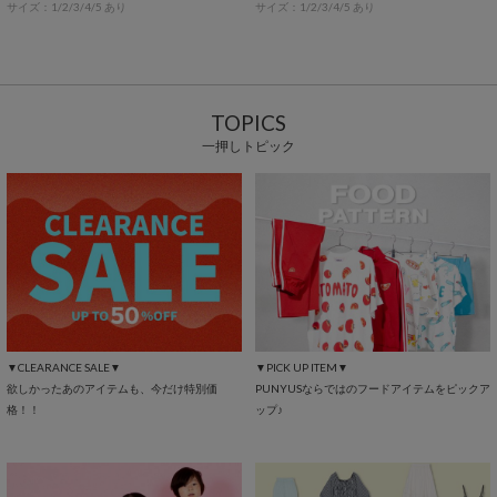
サイズ：1/2/3/4/5 あり
サイズ：1/2/3/4/5 あり
TOPICS
一押しトピック
▼CLEARANCE SALE▼
▼PICK UP ITEM▼
欲しかったあのアイテムも、今だけ特別価
PUNYUSならではのフードアイテムをピックア
格！！
ップ♪