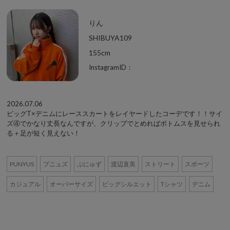
りん
SHIBUYA109
155cm
InstagramID：
2026.07.06
ビッグT×デニムにレーススカートをレイヤードしたコーデです！！サイ
ズ④でかなり丈長なんですが、クリップでとめればボトムスを見せられ
る＋足が短く見えない！
PUNYUS
プニュズ
ぷにゅず
渡辺直美
ストリート
スポーツ
カジュアル
オーバーサイズ
ビッグシルエット
Tシャツ
デニム