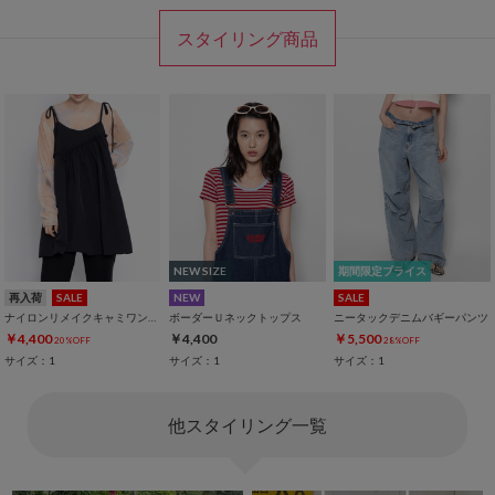
スタイリング商品
NEW SIZE
期間限定プライス
再入荷
SALE
NEW
SALE
ナイロンリメイクキャミワンピース
ボーダーＵネックトップス
ニータックデニムバギーパンツ
￥4,400
￥4,400
￥5,500
20%OFF
28%OFF
サイズ：1
サイズ：1
サイズ：1
他スタイリング一覧