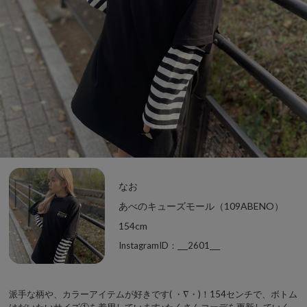
なお
あべのキューズモール（109ABENO）
154cm
InstagramID：___2601___
派手な柄や、カラーアイテムが好きです( ・∇・)！154センチで、ボトム
はだいたいサイズ①を着用しています♪たくさんコーデを更新していく