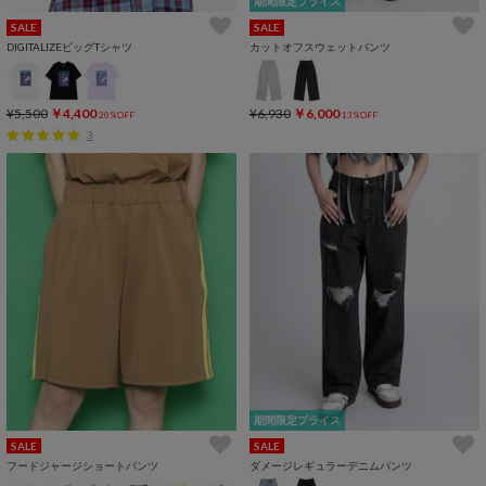
期間限定プライス
SALE
SALE
DIGITALIZEビッグTシャツ
カットオフスウェットパンツ
¥5,500
￥4,400
¥6,930
￥6,000
20%OFF
13%OFF
3
期間限定プライス
SALE
SALE
フードジャージショートパンツ
ダメージレギュラーデニムパンツ