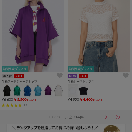
期間限定プライス
期間限定プライス
再入荷
SALE
NEW
SALE
半袖フードジャージトップ
半袖レーストップス
¥6,600
￥5,500
¥4,950
￥4,400
16%OFF
11%OFF
12
1 / 8ページ 全214件