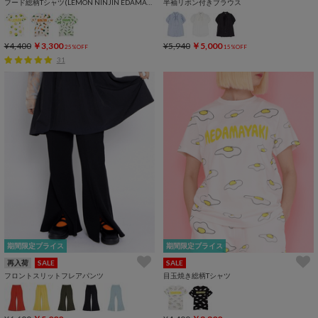
フード総柄Tシャツ(LEMON NINJIN EDAMAME)
半袖リボン付きブラウス
¥4,400
￥3,300
¥5,940
￥5,000
25%OFF
15%OFF
31
期間限定プライス
期間限定プライス
再入荷
SALE
SALE
フロントスリットフレアパンツ
目玉焼き総柄Tシャツ