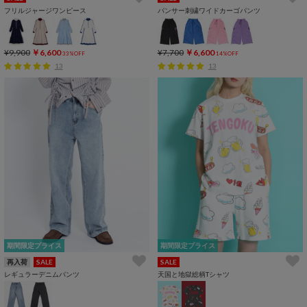
フリルジャージワンピース
パンサー刺繍ワイドカーゴパンツ
¥9,900
￥6,600
¥7,700
￥6,600
33%OFF
14%OFF
13
13
期間限定プライス
期間限定プライス
再入荷
SALE
SALE
レギュラーデニムパンツ
天国と地獄総柄Tシャツ