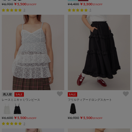
¥6,930
￥5,500
¥4,400
￥3,300
20%OFF
25%OFF
3
5
再入荷
SALE
SALE
レースミニキャミワンピース
フリルティアードロングスカート
¥6,600
￥5,500
¥6,930
￥5,500
16%OFF
20%OFF
3