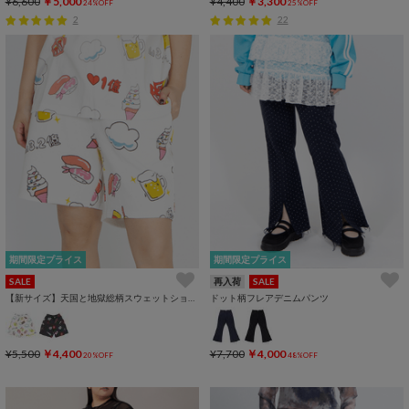
¥6,600
￥5,000
¥4,400
￥3,300
24%OFF
25%OFF
2
22
期間限定プライス
期間限定プライス
SALE
再入荷
SALE
【新サイズ】天国と地獄総柄スウェットショートパンツ
ドット柄フレアデニムパンツ
¥5,500
￥4,400
¥7,700
￥4,000
20%OFF
48%OFF