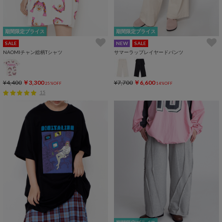
期間限定プライス
期間限定プライス
SALE
NEW
SALE
NAOMIチャン総柄Tシャツ
サマーラップレイヤードパンツ
¥4,400
￥3,300
¥7,700
￥6,600
25%OFF
14%OFF
15