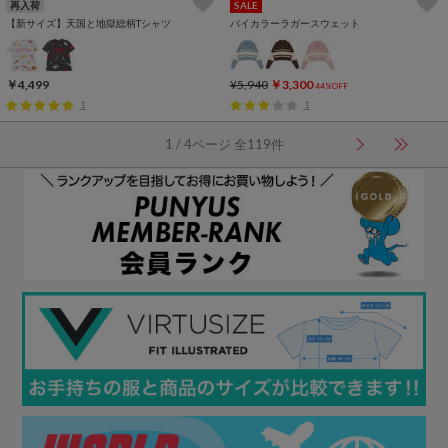
再入荷
SALE
【新サイズ】天国と地獄総柄Tシャツ
バイカラーラガースウェット
￥4,499
¥5,940
￥3,300
44%OFF
1
1
1 / 4ページ 全119件