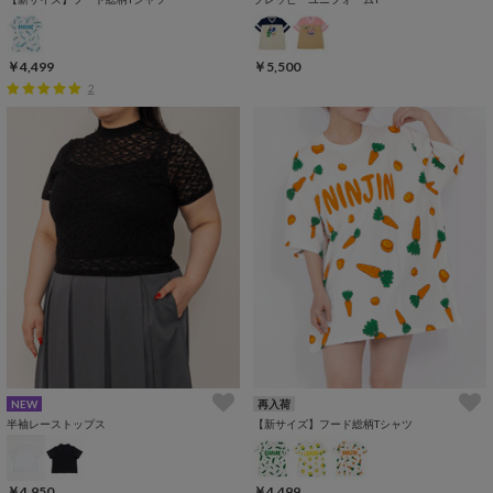
￥4,499
￥5,500
2
NEW
再入荷
半袖レーストップス
【新サイズ】フード総柄Tシャツ
￥4,950
￥4,499