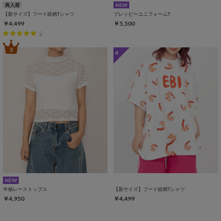
再入荷
NEW
【新サイズ】フード総柄Tシャツ
プレッピーユニフォームT
￥4,499
￥5,500
2
3
4
NEW
半袖レーストップス
【新サイズ】フード総柄Tシャツ
￥4,950
￥4,499