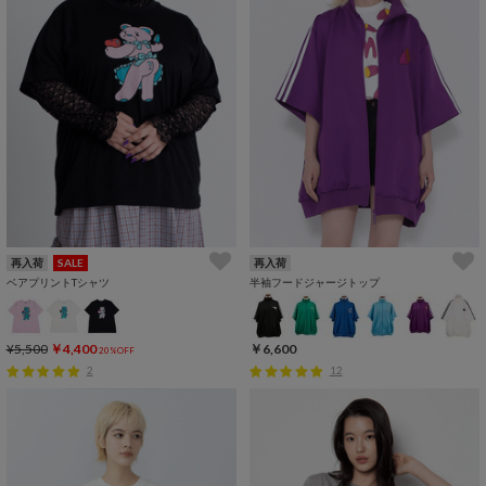
再入荷
SALE
再入荷
ベアプリントTシャツ
半袖フードジャージトップ
¥5,500
￥4,400
￥6,600
20%OFF
2
12