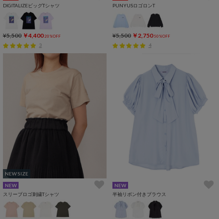
DIGITALIZEビッグTシャツ
PUNYUSロゴロンT
¥5,500
￥4,400
¥5,500
￥2,750
20%OFF
50%OFF
3
4
NEW SIZE
NEW
NEW
スリーブロゴ刺繍Tシャツ
半袖リボン付きブラウス