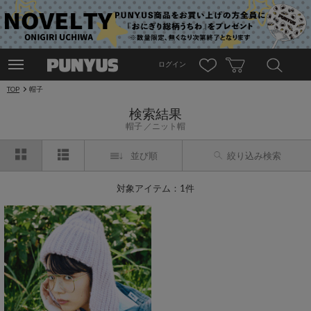
ログイン
TOP
帽子
検索結果
帽子
ニット帽
並び順
絞り込み検索
対象アイテム：1件