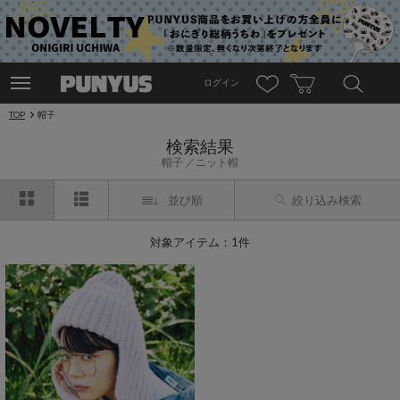
ログイン
TOP
帽子
検索結果
帽子
ニット帽
並び順
絞り込み検索
対象アイテム：1件