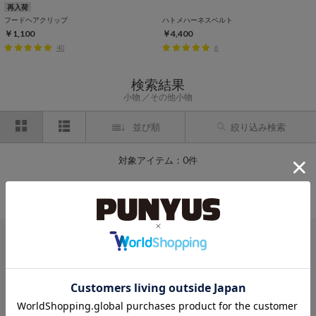
再入荷
フードヘアクリップ
ハトメハーネスベルト
￥1,100
￥4,400
40
6
検索結果
小物
その他小物
並び順
絞り込み検索
対象アイテム：0件
条件に一致するアイテムがありませんでした。
条件を変えて探してみてください。