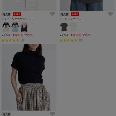
再入荷
SALE
再入荷
SALE
ナンバリングユニフォームT
デビルビッグTシャツ
¥5,500
￥4,400
¥5,500
￥4,000
20%OFF
27%OFF
20
10
再入荷