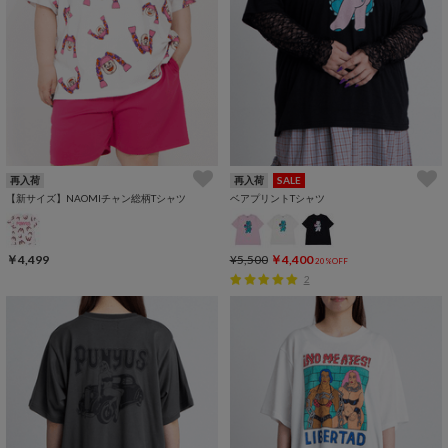
再入荷
再入荷
SALE
【新サイズ】NAOMIチャン総柄Tシャツ
ベアプリントTシャツ
￥4,499
¥5,500
￥4,400
20%OFF
2