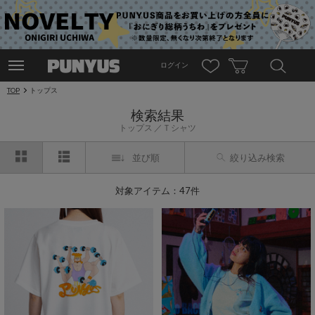
ログイン
TOP
トップス
検索結果
トップス
Ｔシャツ
並び順
絞り込み検索
対象アイテム：47件