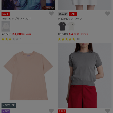
SALE
再入荷
SALE
PlaystationプリントロンT
デビルビッグTシャツ
¥6,600
￥4,000
¥5,500
￥4,000
39%OFF
27%OFF
1
10
NEW SIZE
NEW
SALE