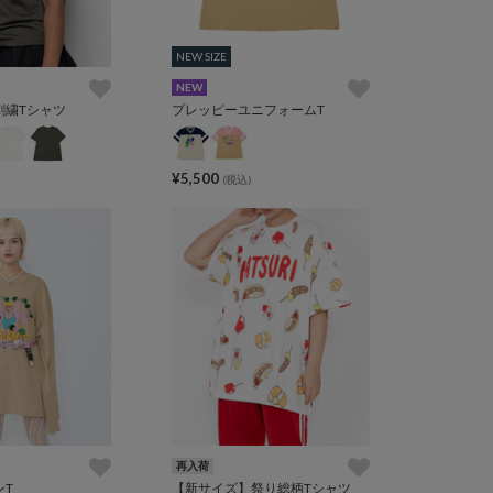
NEW SIZE
NEW SIZE
NEW
刺繍Tシャツ
プレッピーユニフォームT
¥5,500
(税込)
再入荷
ンT
【新サイズ】祭り総柄Tシャツ