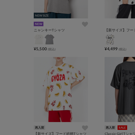
NEW SIZE
NEW SIZE
NEW
ニャンキーTシャツ
【新サイズ】フー
¥5,500
¥4,499
(税込)
(税込)
再入荷
再入荷
SALE
【新サイズ】フード総柄Tシャツ
Classic Girl Tシャ