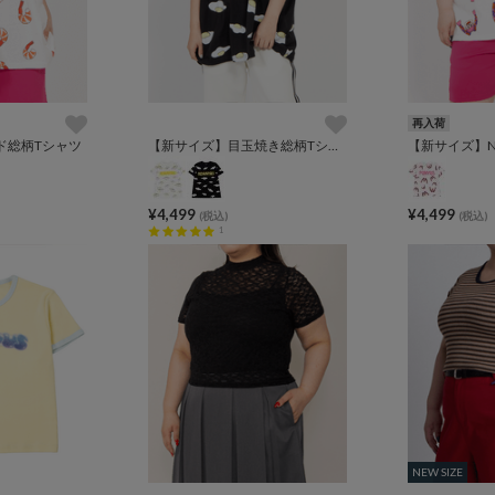
再入荷
ド総柄Tシャツ
【新サイズ】目玉焼き総柄Tシャツ
¥4,499
¥4,499
(税込)
(税込)
1
NEW SIZE
NEW SIZE