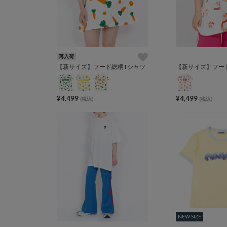
再入荷
【新サイズ】フード総柄Tシャツ
【新サイズ】フー
¥4,499
¥4,499
(税込)
(税込)
NEW SIZE
NEW SIZE