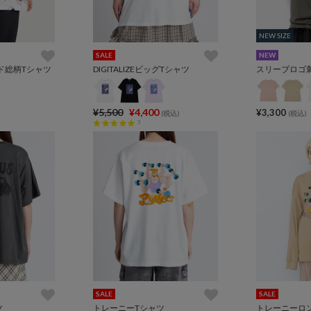
NEW SIZE
NEW SIZE
SALE
NEW
ド総柄Tシャツ
DIGITALIZEビッグTシャツ
スリーブロゴ
¥5,500
¥4,400
¥3,300
(税込)
(税込)
3
SALE
SALE
ツ
トレーニーTシャツ
トレーニーロ