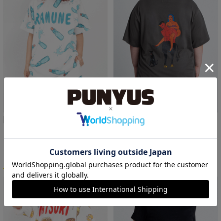
再入荷
再入荷
SALE
【新サイズ】フード総柄Tシャツ
デビルビッグTシャツ
￥4,499
¥5,500
￥4,000
27%OFF
2
10