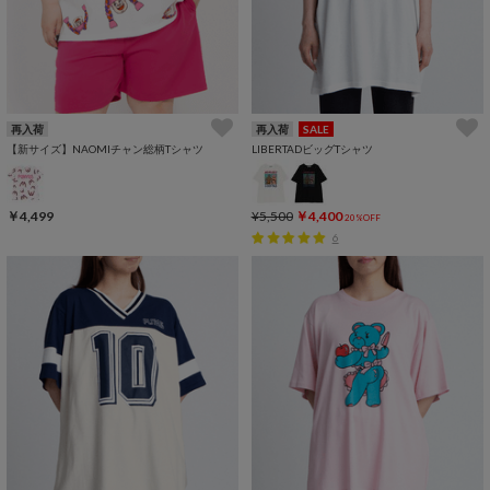
再入荷
再入荷
SALE
【新サイズ】NAOMIチャン総柄Tシャツ
LIBERTADビッグTシャツ
￥4,499
¥5,500
￥4,400
20%OFF
6