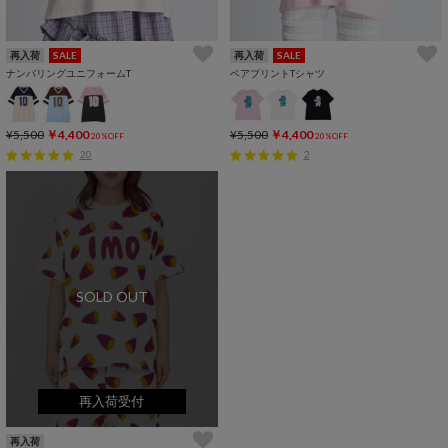
再入荷
SALE
再入荷
SALE
ナンバリングユニフォームT
ベアプリントTシャツ
¥5,500
￥4,400
¥5,500
￥4,400
20%OFF
20%OFF
20
2
SOLD OUT
再入荷受付
再入荷