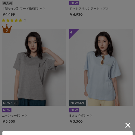
再入荷
NEW
【新サイズ】フード総柄Tシャツ
ドットフリルシアートップス
￥4,499
￥6,930
2
3
4
NEW SIZE
NEW SIZE
NEW
NEW
ニャンキーTシャツ
ButterflyTシャツ
￥5,500
￥5,500