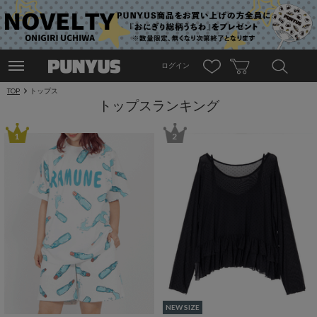
ログイン
TOP
トップス
トップスランキング
1
2
NEW SIZE