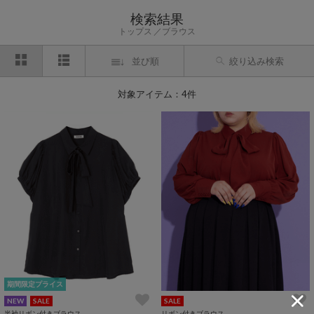
検索結果
トップス
ブラウス
並び順
絞り込み検索
対象アイテム：4件
期間限定プライス
NEW
SALE
SALE
半袖リボン付きブラウス
リボン付きブラウス