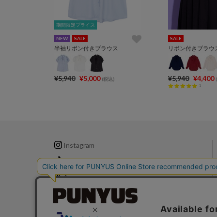
期間限定プライス
期間限定プライス
NEW
SALE
SALE
半袖リボン付きブラウス
リボン付きブラウ
¥5,940
¥5,000
¥5,940
¥4,400
(税込)
1
Instagram
TikTok
X
LINE