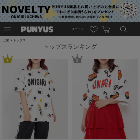
ログイン
TOP
トップス
トップスランキング
1
2