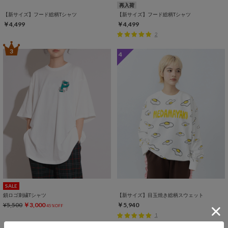
再入荷
【新サイズ】フード総柄Tシャツ
【新サイズ】フード総柄Tシャツ
￥4,499
￥4,499
2
3
4
SALE
鎖ロゴ刺繍Tシャツ
【新サイズ】目玉焼き総柄スウェット
¥5,500
￥3,000
￥5,940
45%OFF
1