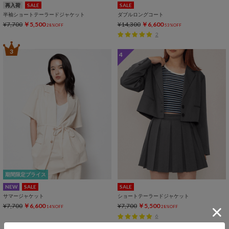
再入荷
SALE
SALE
半袖ショートテーラードジャケット
ダブルロングコート
¥7,700
￥5,500
¥14,300
￥6,600
28%OFF
53%OFF
2
3
4
期間限定プライス
NEW
SALE
SALE
サマージャケット
ショートテーラードジャケット
¥7,700
￥6,600
¥7,700
￥5,500
14%OFF
28%OFF
6