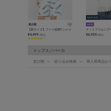
NEW SIZE
NEW SIZE
再入荷
NEW
【新サイズ】フード総柄Tシャツ
ドットフリルシア
¥4,499
¥6,930
(税込)
(税込)
2
トップス／パーカ
並び順
絞り込み検索
再入荷商品か