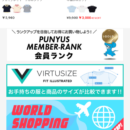
￥5,940
¥5,500
￥3,000
45%OFF