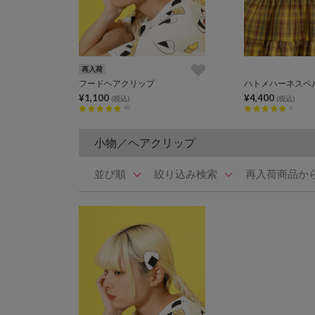
再入荷
フードヘアクリップ
ハトメハーネスベ
¥1,100
¥4,400
(税込)
(税込)
40
6
小物／ヘアクリップ
並び順
絞り込み検索
再入荷商品か