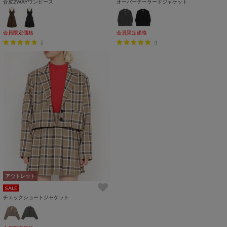
合皮2WAYワンピース
オーバーテーラードジャケット
会員限定価格
会員限定価格
2
4
アウトレット
SALE
チェックショートジャケット