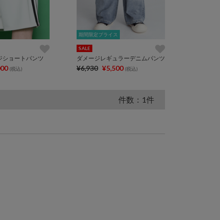
期間限定プライス
期間限定プライス
SALE
ジショートパンツ
ダメージレギュラーデニムパンツ
000
¥6,930
¥5,500
(税込)
(税込)
件数：1件