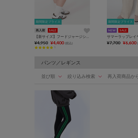
期間限定プライス
期間限定プライス
期間限定プライス
期間限定プライス
再入荷
SALE
NEW
SALE
【新サイズ】フードジャージショートパンツ
サマーラップレイ
¥4,950
¥4,400
¥7,700
¥6,600
(税込)
1
パンツ／レギンス
並び順
絞り込み検索
再入荷商品か