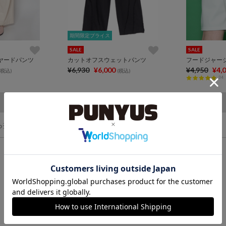
期間限定プライス
期間限定プライス
SALE
SALE
ヤードパンツ
カットオフスウェットパンツ
フードジャー
¥6,930
¥6,000
¥4,950
¥4,
(税込)
(税込)
34
ら探す