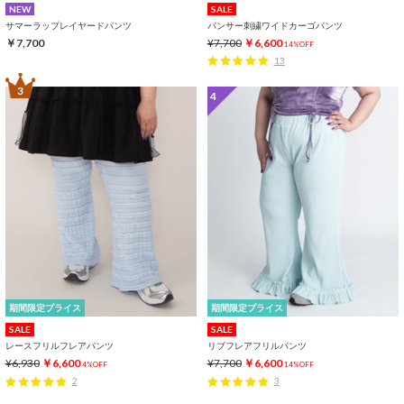
NEW
SALE
サマーラップレイヤードパンツ
パンサー刺繍ワイドカーゴパンツ
￥7,700
¥7,700
￥6,600
14%OFF
13
3
4
期間限定プライス
期間限定プライス
SALE
SALE
レースフリルフレアパンツ
リブフレアフリルパンツ
¥6,930
￥6,600
¥7,700
￥6,600
4%OFF
14%OFF
2
3