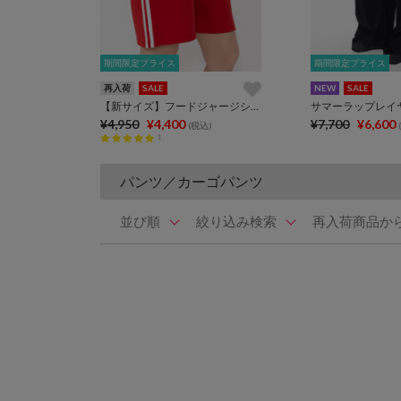
期間限定プライス
期間限定プライス
期間限定プライス
期間限定プライス
再入荷
SALE
NEW
SALE
【新サイズ】フードジャージショートパンツ
サマーラップレイ
¥4,950
¥4,400
¥7,700
¥6,600
(税込)
1
パンツ／カーゴパンツ
並び順
絞り込み検索
再入荷商品か