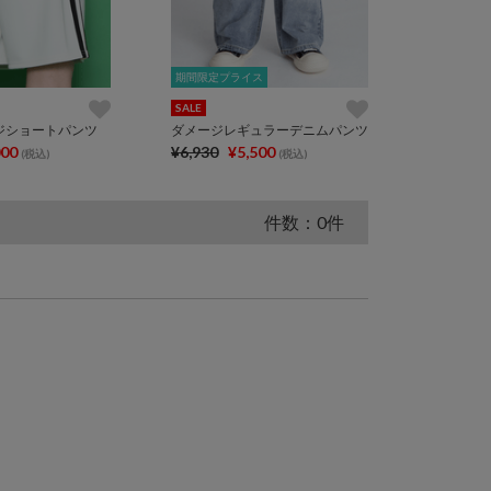
期間限定プライス
期間限定プライス
SALE
ジショートパンツ
ダメージレギュラーデニムパンツ
000
¥6,930
¥5,500
(税込)
(税込)
件数：0件