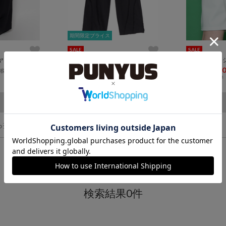
期間限定プライス
期間限定プライス
SALE
SALE
ヤードパンツ
カットオフスウェットパンツ
フードジャー
¥6,930
¥6,000
¥4,950
¥4,
(税込)
(税込)
34
ら探す
検索結果0件