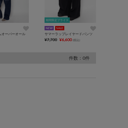
期間限定プライス
期間限定プライス
NEW
SALE
ムオーバーオール
サマーラップレイヤードパンツ
¥7,700
¥6,600
(税込)
件数：0件