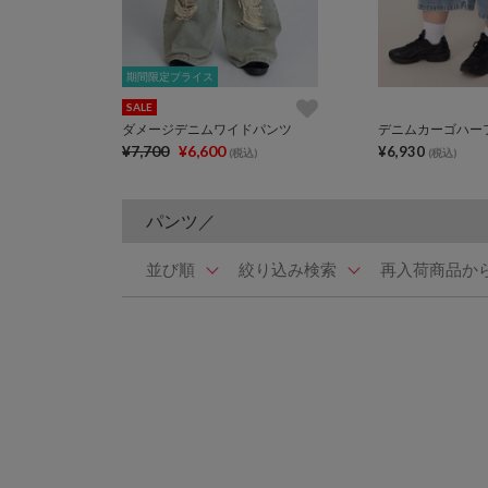
期間限定プライス
期間限定プライス
SALE
ダメージデニムワイドパンツ
デニムカーゴハー
¥7,700
¥6,600
¥6,930
(税込)
(税込)
パンツ／
並び順
絞り込み検索
再入荷商品か