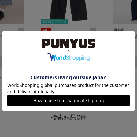
期間限定プライス
期間限定プライス
SALE
再入荷
フパンツ
カットオフスウェットパンツ
ロゴ刺繍デニ
¥6,930
¥6,000
¥9,900
(税込)
(税込)
4
ら探す
検索結果0件