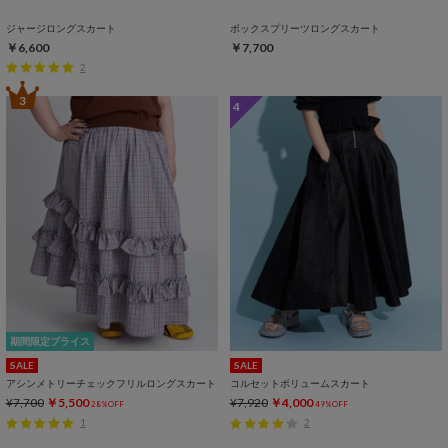
ジャージロングスカート
ボックスプリーツロングスカート
￥6,600
￥7,700
2
3
4
期間限定プライス
SALE
SALE
アシンメトリーチェックフリルロングスカート
コルセットボリュームスカート
¥7,700
￥5,500
¥7,920
￥4,000
28%OFF
49%OFF
1
2