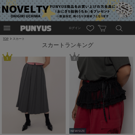
ログイン
TOP
スカート
スカートランキング
1
2
NEW SIZE