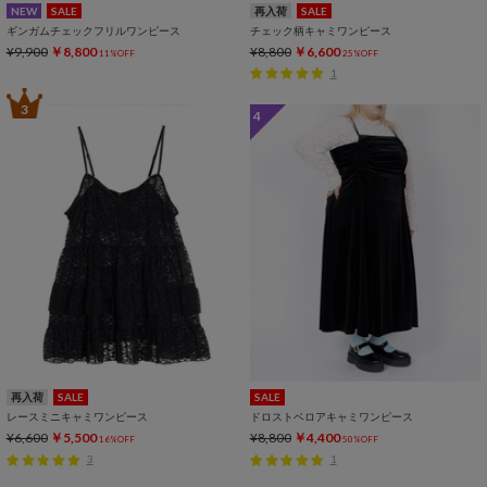
NEW
SALE
再入荷
SALE
ギンガムチェックフリルワンピース
チェック柄キャミワンピース
¥9,900
￥8,800
¥8,800
￥6,600
11%OFF
25%OFF
1
3
4
再入荷
SALE
SALE
レースミニキャミワンピース
ドロストベロアキャミワンピース
¥6,600
￥5,500
¥8,800
￥4,400
16%OFF
50%OFF
3
1