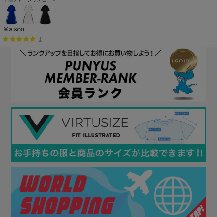
￥8,800
1