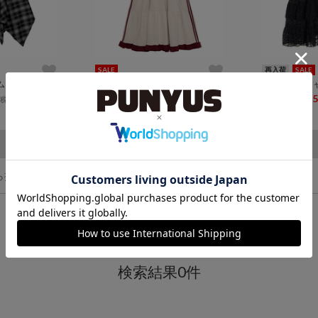
SALE
再入荷
SALE
チェック柄イレヘムキャミワンピース
フリルジャージワンピース
レースミニキ
¥9,900
¥6,600
¥6,600
¥5,
(税込)
(税込)
13
3
ら探す
検索結果0件