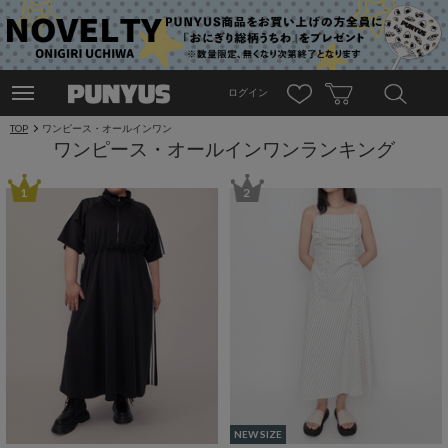
ログイン
TOP
ワンピース・オールインワン
ワンピース・オールインワンランキング
1
2
NEW SIZE