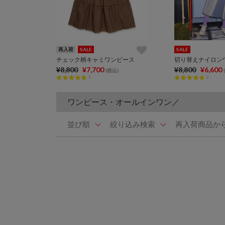
再入荷
SALE
SALE
チェック柄キャミワンピース
切り替えナイロン
¥8,800
¥7,700
¥8,800
¥6,600
(税込)
1
2
ワンピース・オールインワン／
並び順
絞り込み検索
再入荷商品か