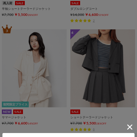
再入荷
SALE
SALE
半袖ショートテーラードジャケット
ダブルロングコート
¥7,700
￥5,500
¥14,300
￥6,600
28%OFF
53%OFF
2
3
4
期間限定プライス
NEW
SALE
SALE
サマージャケット
ショートテーラードジャケット
¥7,700
￥6,600
¥7,700
￥5,500
14%OFF
28%OFF
6