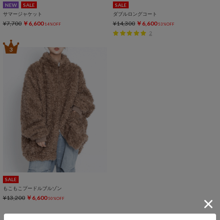
NEW
SALE
SALE
サマージャケット
ダブルロングコート
¥7,700
￥6,600
¥14,300
￥6,600
14%OFF
53%OFF
2
3
SALE
もこもこプードルブルゾン
¥13,200
￥6,600
50%OFF