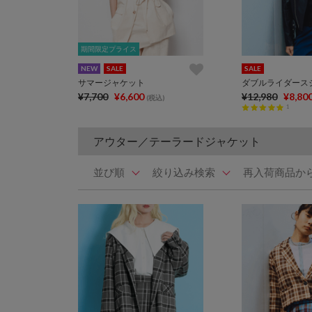
期間限定プライス
期間限定プライス
NEW
SALE
SALE
サマージャケット
ダブルライダース
¥7,700
¥6,600
¥12,980
¥8,80
(税込)
1
アウター／テーラードジャケット
並び順
絞り込み検索
再入荷商品か