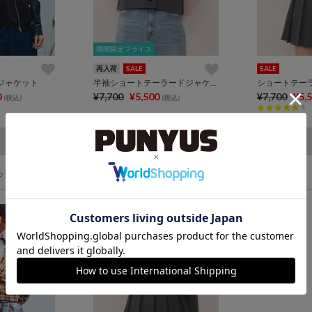
期間限定プライス
期間限定プライス
再入荷
SALE
SALE
ジャケット
半袖ショートテーラードジャケット
ショートテー
0
¥7,700
¥5,500
¥7,700
¥5,
(税込)
(税込)
6
ら探す