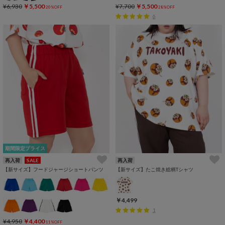
¥6,930
￥5,500
¥7,700
￥5,500
20%OFF
28%OFF
6
期間限定プライス
再入荷
SALE
再入荷
【新サイズ】フードジャージショートパンツ
【新サイズ】たこ焼き総柄Tシャツ
￥4,499
1
¥4,950
￥4,400
11%OFF