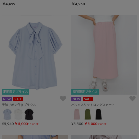
￥4,499
￥4,950
期間限定プライス
期間限定プライス
NEW
SALE
NEW
SALE
半袖リボン付きブラウス
バックスリットロングスカート
¥5,940
￥5,000
¥5,500
￥5,000
15%OFF
9%OFF