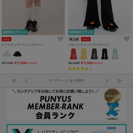
期間限定プライス
期間限定プライス
SALE
再入荷
SALE
レースティアードミニスカート
フロントスリットフレアパンツ
¥5,940
￥5,000
¥6,600
￥5,000
15%OFF
24%OFF
2
4 / 7ページ 全198件