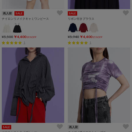
再入荷
SALE
SALE
ナイロンリメイクキャミワンピース
リボン付きブラウス
¥5,500
￥4,400
¥5,940
￥4,400
20%OFF
25%OFF
1
1
SALE
再入荷