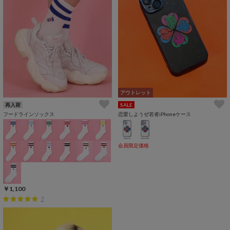
アウトレット
再入荷
SALE
フードラインソックス
恋愛しようぜ若者iPhoneケース
会員限定価格
￥1,100
7