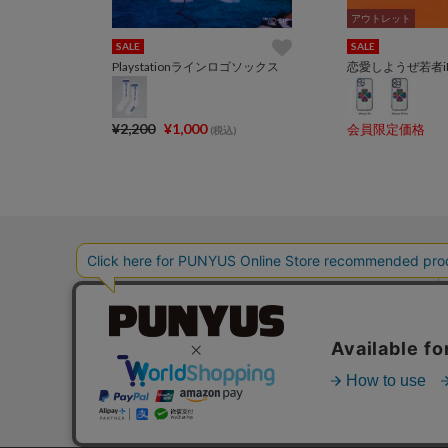
アウトレット
アウトレット
SALE
SALE
Playstationラインロゴソックス
恋愛しようぜ若者iP
¥2,200
¥1,000
会員限定価格
(税込)
Instagram
TikTok
X
LINE