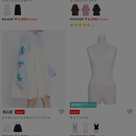
ベロアロングスカート
ダブルロングコート
¥6,600
￥3,300
¥14,300
￥6,600
50%OFF
53%OFF
2
期間限定プライス
再入荷
SALE
SALE
ナイロンリメイクキャミワンピース
キャミソール