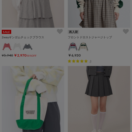
SALE
再入荷
2wayギンガムチェックブラウス
フロントドロストジャージトップ
¥5,940
￥2,970
￥6,930
50%OFF
4