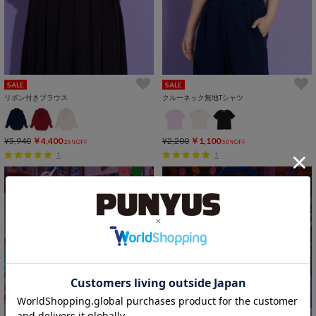
SALE
SALE
リボン付きブラウス
クルーネック無地Tシャツ
¥5,940
￥4,400
¥2,200
￥1,100
25%OFF
50%OFF
1
1