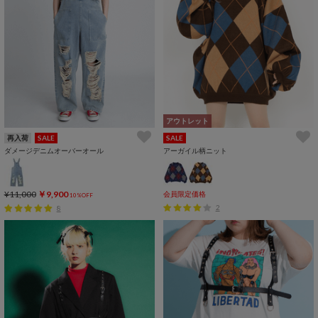
アウトレット
再入荷
SALE
SALE
ダメージデニムオーバーオール
アーガイル柄ニット
¥11,000
￥9,900
会員限定価格
10%OFF
2
8