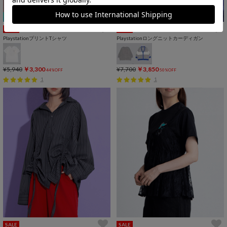
期間限定プライス
SALE
SALE
PlaystationプリントTシャツ
Playstationロングニットカーディガン
¥5,940
￥3,300
¥7,700
￥3,850
44%OFF
50%OFF
1
1
SALE
SALE