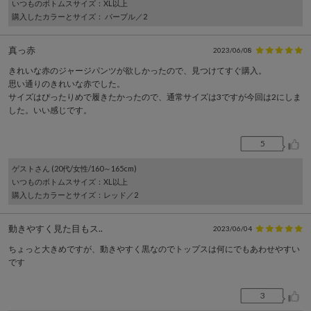
いつものボトムスサイズ
：XL以上
購入したカラーとサイズ
： パープル／2
真っ赤
2023/06/08
きれいな赤のジャージパンツが欲しかったので、見つけてすぐ購入。
思い通りのきれいな赤でした。
サイズはぴったりめで履きたかったので、通常サイズは3ですが今回は2にしま
した。いい感じです。
5
ゲスト
さん (20代/女性/160～165cm)
いつものボトムスサイズ
：XL以上
購入したカラーとサイズ
：レッド／2
動きやすく見た目もス..
2023/06/04
ちょっと大きめですが、動きやすく黒なのでトップスは何にでもあわせやすい
です
3