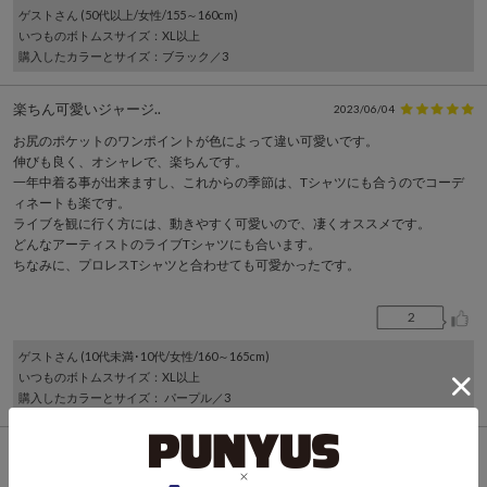
ゲスト
さん (50代以上/女性/155～160cm)
いつものボトムスサイズ
：XL以上
購入したカラーとサイズ
：ブラック／3
楽ちん可愛いジャージ..
2023/06/04
お尻のポケットのワンポイントが色によって違い可愛いです。
伸びも良く、オシャレで、楽ちんです。
一年中着る事が出来ますし、これからの季節は、Tシャツにも合うのでコーデ
ィネートも楽です。
ライブを観に行く方には、動きやすく可愛いので、凄くオススメです。
どんなアーティストのライブTシャツにも合います。
ちなみに、プロレスTシャツと合わせても可愛かったです。
2
ゲスト
さん (10代未満･10代/女性/160～165cm)
いつものボトムスサイズ
：XL以上
購入したカラーとサイズ
： パープル／3
楽ちん
2023/06/03
家の中で着てますが着心地最高です。