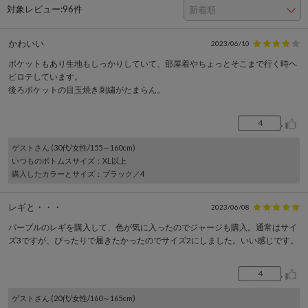
対象レビュー:
96件
かわいい
2023/06/10
ポケットもあり生地もしっかりしていて、部屋着やちょっとそこまで行く時ヘ
ビロテしています。
後ろポケットの目玉焼き刺繍がたまらん。
4
ゲスト
さん (30代/女性/155～160cm)
いつものボトムスサイズ
：XL以上
購入したカラーとサイズ
：ブラック／4
レギと・・・
2023/06/08
パープルのレギを購入して、色が気に入ったのでジャージも購入。通常はサイ
ズ3ですが、ぴったりで履きたかったのでサイズ2にしました。いい感じです。
4
ゲスト
さん (20代/女性/160～165cm)