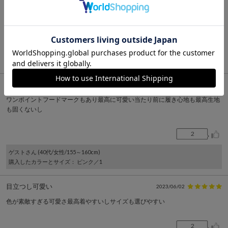
色違いも買いたいです。
2
ゲスト
さん (40代/女性/165～170cm)
購入したカラーとサイズ
： パープル／3
色の感じ大好き
2023/06/02
ワンポイントフードマークもあり最高に可愛い当たり前に履き心地も最高生地
も固くないし
2
ゲスト
さん (40代/女性/155～160cm)
購入したカラーとサイズ
： ピンク／1
目立つし可愛い
2023/06/02
色が素敵すぎる可愛さ最高着やすいしサイズも選びやすい
2