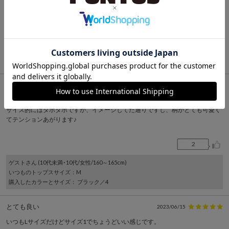
1
ゲスト
さん (30代/女性/160～165cm)
いつものトップスサイズ
：XL以 上
購入したカラーとサイズ
： ホワイト／4
可愛い！
2023/06/28
サイズ4にしてミニワンピとして着用してます。
サイズ的にはダボダボですが、イメージしてた通りですし、柄がとても可愛く
てテンションあがります♪
2
ゲスト
さん (10代未満･10代/女性/160～165cm)
いつものトップスサイズ
：M
購入したカラーとサイズ
： ブラック／4
とても良い
2023/06/15
いつもLサイズだけどサイズ1でちょうどいい感じです。