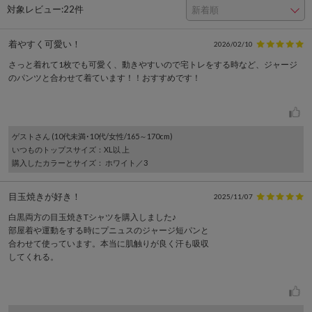
対象レビュー:
22件
着やすく可愛い！
2026/02/10
さっと着れて1枚でも可愛く、動きやすいので宅トレをする時など、ジャージ
のパンツと合わせて着ています！！おすすめです！
ゲスト
さん (10代未満･10代/女性/165～170cm)
いつものトップスサイズ
：XL以 上
購入したカラーとサイズ
： ホワイト／3
目玉焼きが好き！
2025/11/07
白黒両方の目玉焼きTシャツを購入しました♪
部屋着や運動をする時にプニュスのジャージ短パンと
合わせて使っています。本当に肌触りが良く汗も吸収
してくれる。