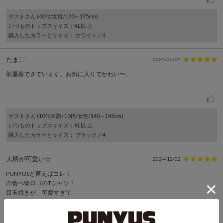
ゲスト
さん (40代/女性/170～175cm)
いつものトップスサイズ
：XL以 上
購入したカラーとサイズ
： ホワイト／4
たまご
2025/06/04
部屋着できています。お気に入りでかわい〜。
ゲスト
さん (10代未満･10代/女性/140～145cm)
いつものトップスサイズ
：XL以 上
購入したカラーとサイズ
： ブラック／4
大柄が可愛い☆
2024/12/02
PUNYUSと言えばコレ！
の食べ物ロゴのTシャツ！
目玉焼きが、可愛すぎて
冬場でも下にロンT合わせて着ています。
生地もしっかりしているので
よれにくく気に入ってます。