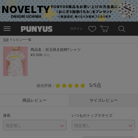
ログイン
TOP
レビュー一覧
商品名：目玉焼き総柄Tシャツ
¥3,300
税込
5/5点
総合評価
：
商品レビュー
サイズレビュー
身長
いつものトップスサイズ