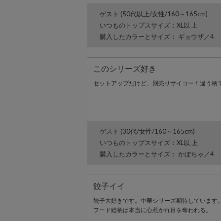
ゲスト (50代以上/女性/160～165cm)
いつものトップスサイズ：XL以 上
購入したカラーとサイズ： ギョウザ／4
このシリーズ好き
セットアップだけど、別売りサイコー！違う柄
ゲスト (30代/女性/160～165cm)
いつものトップスサイズ：XL以 上
購入したカラーとサイズ： かぼちゃ／4
餃子イイ
餃子大好きです。中華シリーズ期待しています
フード総柄は本当に心惹かれ目を奪われる。