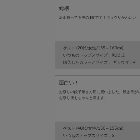
総柄
沢山持ってる中の1枚です！ギョウザかわいい
ゲスト (20代/女性/155～160cm)
いつものトップスサイズ：XL以 上
購入したカラーとサイズ： ギョウザ／4
面白い！
お祭りの餃子屋さん用に買いました。焼き目が
お祭り後もちゃんと着ます。
ゲスト (40代/女性/150～155cm)
いつものトップスサイズ：S