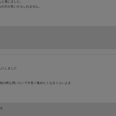
ぁと感じました。
めの方が良いかもしれません。
んにしました
!他の柄も買いたいです色々集めたくなるくらいよき
)