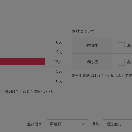
素材について
0人
伸縮性
あ
5人
12人
透け感
あ
1人
※生地質感にはカラーや柄によって差
0人
す。
詳細はこちら
をご確認ください。
並び替え
新着順
身長
指定無し