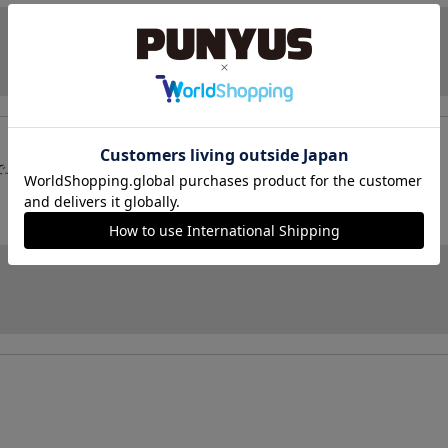
で上下着れるー
。