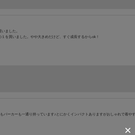
買いました。
の１を買いました。やや大きめだけど、すぐ成長するからok！
ツもパーカーも一通り持っています♪とにかくインパクトありますがおしゃれで着や