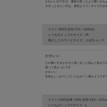
かわいいのですが、素材が思ったより硬いかな
ダボっときたい方は、普段よりワンサイズ大き
ゲスト (40代/女性/155～160cm)
いつものトップスサイズ：M
購入したカラーとサイズ： かぼちゃ／3
かわいい
どの柄にするかかなり迷いました悩んだ末おで
買って良かったです
かわいい
生地もしっかりしていてながーく着れそうです
ゲスト (10代未満･10代/女性/160～165cm
いつものトップスサイズ：L