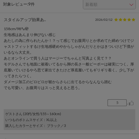
対象レビュー:
9件
スタイルアップ効果あ..
2026/02/12
158cm/98㌔🫣
生地感はあんまり伸びない感じ
あたしの為に作られたんか！？って感じでお腹周りとか求めてた締めつけでジ
ャストフィットするけ生地感硬めやからしゃがんだりとかはきついけど下僕が
いるなら大丈夫。
あとオンラインで買う人はマージーでちゃんと写真よく見て？？
モデルさんでも地面に裾着いてるから脚の長さ一般ピーポーは確実につく。厚
底履いていけるやろ思て家出てきたけど厚底履いてもギリギリ着く。少し下が
ってきたらつく。
ダメージ加工のピロピロが裾からさらに出てるからなんなら踏む
でも可愛い、お腹周りはスっと見えると思う。
5
ゲスト
さん (20代/女性/155～160cm)
いつものボトムスサイズ
：XL以上
購入したカラーとサイズ
： ブラック／3