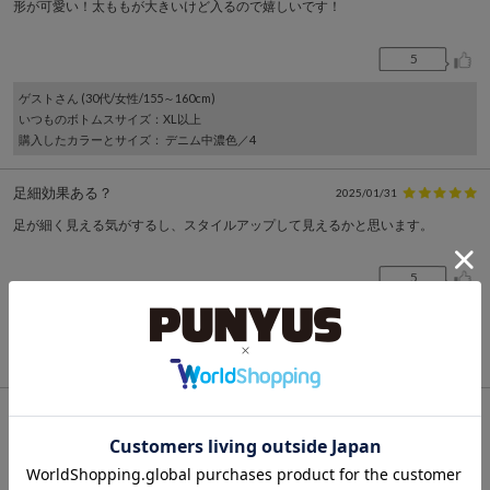
形が可愛い！太ももが大きいけど入るので嬉しいです！
5
ゲスト
さん (30代/女性/155～160cm)
いつものボトムスサイズ
：XL以上
購入したカラーとサイズ
： デニム中濃色／4
足細効果ある？
2025/01/31
足が細く見える気がするし、スタイルアップして見えるかと思います。
5
ゲスト
さん (20代/女性/160～165cm)
いつものボトムスサイズ
：XL以上
購入したカラーとサイズ
： ブラック／3
色んなお洋服に合う！
2024/12/02
夏にピッタリなジーンズです！形も色もお気に入りで、夏はチュニックに合わ
せて、はいていました！やや伸縮性はないので、ワンサイズ大きいものを選ん
でも良いかもしれないです。