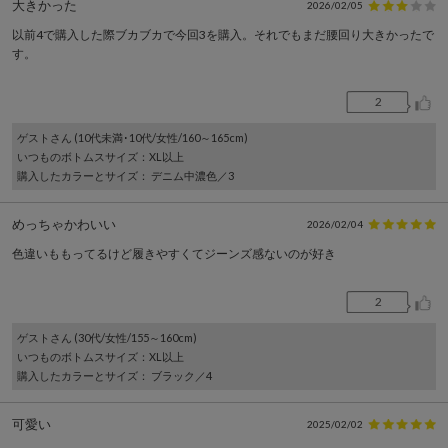
大きかった
2026/02/05
以前4で購入した際ブカブカで今回3を購入。それでもまだ腰回り大きかったで
す。
2
ゲスト
さん (10代未満･10代/女性/160～165cm)
いつものボトムスサイズ
：XL以上
購入したカラーとサイズ
： デニム中濃色／3
めっちゃかわいい
2026/02/04
色違いももってるけど履きやすくてジーンズ感ないのが好き
2
ゲスト
さん (30代/女性/155～160cm)
いつものボトムスサイズ
：XL以上
購入したカラーとサイズ
： ブラック／4
可愛い
2025/02/02