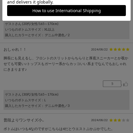
6
ゲスト
さん (20代/女性/165～170cm)
いつものボトムスサイズ
：XL以上
購入したカラーとサイズ
： デニム中濃色／2
おしゃれ！！
2024/08/22
脚長にも見えるし、フロントのスリットからちらりと厚底スニーカーとか覗か
せても可愛い♪トップスもガーリー系からカッコいい系までなんでもおしゃれ
にきまります♪
5
ゲスト
さん (30代/女性/165～170cm)
いつものボトムスサイズ
：L
購入したカラーとサイズ
： デニム中濃色／3
普段よりワンサイズ小..
2024/08/22
ボトムはいつも4なのですがこちらは4だとウエストぶかぶかでした。