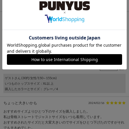
購入したカラーとサイズ
： ブラック／3
形が崩れない
2024/11/24
肩にパッドが入っていて形が崩れず、アイロンしなくてもシワにならないし、
普段のジャケットにちょうどいいです。
腕にも余裕があるので下にしっかり着てもパツパツにならないし、丈が短いの
で同じデザインのスカートと合わせると綺麗にまとまります。色も落ち着いた
グレーで気に入っています。ポケットは浅いのでリップクリームくらいしか入
りません。
1
ゲスト
さん (30代/女性/150～155cm)
いつものトップスサイズ
：XL以 上
購入したカラーとサイズ
： グレー／4
ちょっと大きいかも
2024/02/16
おすすめサイズよりひとつ下のサイズを購入しました。
私は骨格ストレートでジャストサイズをいつも着用しています。
おすすめされたサイズだと大変大きいのでサイズをひとつ下げたのですがそれ
でも大きめでした。