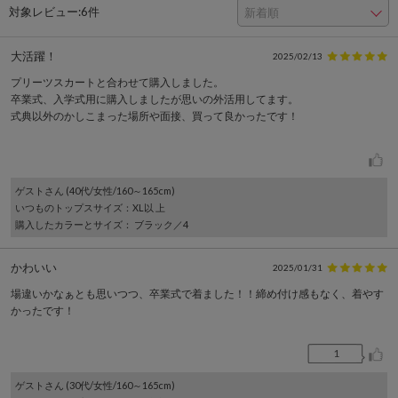
対象レビュー:
6件
大活躍！
2025/02/13
プリーツスカートと合わせて購入しました。
卒業式、入学式用に購入しましたが思いの外活用してます。
式典以外のかしこまった場所や面接、買って良かったです！
ゲスト
さん (40代/女性/160～165cm)
いつものトップスサイズ
：XL以 上
購入したカラーとサイズ
： ブラック／4
かわいい
2025/01/31
場違いかなぁとも思いつつ、卒業式で着ました！！締め付け感もなく、着やす
かったです！
1
ゲスト
さん (30代/女性/160～165cm)