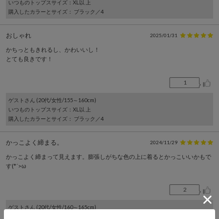
いつものトップスサイズ
：XL以 上
購入したカラーとサイズ
： ブラック／4
おしゃれ
2025/01/31
かちっともきれるし、かわいいし！
とても良きです！
1
ゲスト
さん (20代/女性/155～160cm)
いつものトップスサイズ
：XL以 上
購入したカラーとサイズ
： ブラック／4
かっこよく締まる。
2024/11/29
かっこよく締まって見えます。膨張しがちな色の上に着るとかっこいいかもで
す(*´>ω
2
ゲスト
さん (20代/女性/160～165cm)
いつものトップスサイズ
：XL以 上